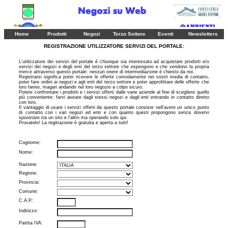
Home
Prodotti
Negozi
Terzo Settore
Eventi
Newsletters
REGISTRAZIONE UTILIZZATORE SERVIZI DEL PORTALE:
L'utilizzatore dei servizi del portale è chiunque sia interessato ad acquistare prodotti e/o
servizi dei negozi e degli enti del terzo settore che espongono e che vendono la propria
merce attraverso questo portale: nessun onere di intermediazione è chiesto da noi.
Registrarsi significa poter ricevere le offerte comodamente nei vostri media di contatto,
poter fare ordini ai negozi e agli enti del terzo settore e poter approfittare delle offerte che
loro fanno, magari andando nel loro negozio a colpo sicuro.
Potete confrontare i prodotti e i servizi offerti dalle varie aziende al fine di scegliere quello
più conveniente; farvi aiutare dagli stessi negozi e dagli enti entrando in contatto diretto
con loro.
Il vantaggio di usare i servizi offerti da questo portale consiste nell'avere un unico punto
di contatto con i vari negozi ed enti e con quanto questi propongono senza dovervi
spoostare tra un sito e l'altro ma operando solo qui.
Provatelo! La regitrazione è gratuita e aperta a tutti!
Cognome:
Nome:
Nazione:
Regione:
Provincia:
Comune:
C.A.P.:
Indirizzo:
Partita IVA: