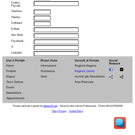
Codice
Fiscale:
Telefono:
Telefax:
Cellulare:
E-Mail:
Sito Web:
Facebook:
X:
LinkedIn:
Instagram:
Usa il Portale
Ricevi Aiuto
Unisciti al Portale
Social
Network
Skype:
Home
Informazioni
Registra Negozio
Prodotti
Assistenza
Registra Utente
Identificativo
Fiscale:
Negozi
Aiuto
Iscriviti alle Newsletters
PEC:
Terzo Settore
Area Riservata
Username:
Eventi
Newsletters
Password:
Appuntamento
Ho letto ed accetto l'informativa sulla privacy dando il consenso al
trattamento dei miei dati