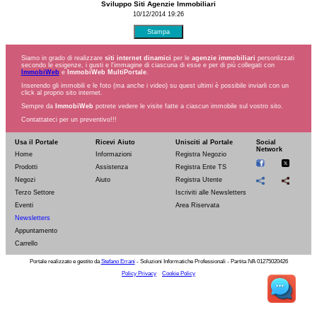
Sviluppo Siti Agenzie Immobiliari
10/12/2014 19:26
Stampa
Siamo in grado di realizzare
siti internet dinamici
per le
agenzie immobiliari
personlizzati
secondo le esigenze, i gusti e l'immagine di ciascuna di esse e per di più collegati con
ImmobiWeb
e
ImmobiWeb MultiPortale
.
Inserendo gli immobili e le foto (ma anche i video) su quest ultimi è possibile inviarli con un
click al proprio sito internet.
Sempre da
ImmobiWeb
potrete vedere le visite fatte a ciascun immobile sul vostro sito.
Contattateci per un preventivo!!!
Usa il Portale
Ricevi Aiuto
Unisciti al Portale
Social
Network
Home
Informazioni
Registra Negozio
Prodotti
Assistenza
Registra Ente TS
Negozi
Aiuto
Registra Utente
Terzo Settore
Iscriviti alle Newsletters
Eventi
Area Riservata
Newsletters
Appuntamento
Carrello