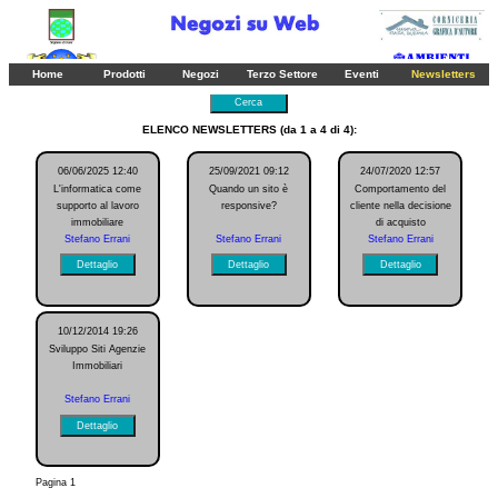
Titolo:
Home
Prodotti
Negozi
Terzo Settore
Eventi
Newsletters
Cerca
ELENCO NEWSLETTERS (da 1 a 4 di 4):
06/06/2025 12:40
25/09/2021 09:12
24/07/2020 12:57
L'informatica come
Quando un sito è
Comportamento del
supporto al lavoro
responsive?
cliente nella decisione
immobiliare
di acquisto
Stefano Errani
Stefano Errani
Stefano Errani
Dettaglio
Dettaglio
Dettaglio
10/12/2014 19:26
Sviluppo Siti Agenzie
Immobiliari
Stefano Errani
Dettaglio
Pagina 1