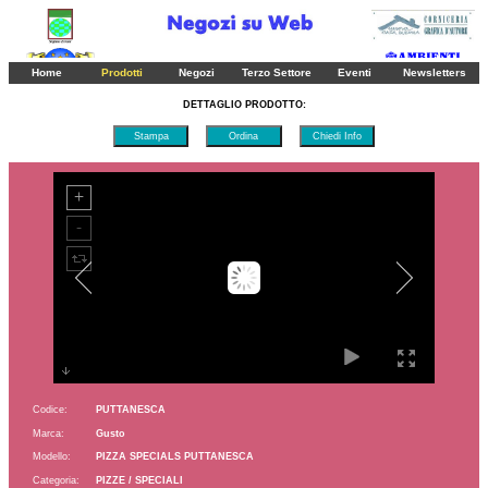
Ordina
Ordina
Ordina
Pagina 1
2
3
4
5
6
7
8
9
10
11
12
13
14
15
16
17
18
19
20
21
22
23
24
25
Home
Prodotti
Negozi
Terzo Settore
Eventi
Newsletters
26
27
28
29
30
31
DETTAGLIO PRODOTTO:
Stampa
Ordina
Chiedi Info
Codice:
PUTTANESCA
Marca:
Gusto
Modello:
PIZZA SPECIALS PUTTANESCA
Categoria:
PIZZE / SPECIALI