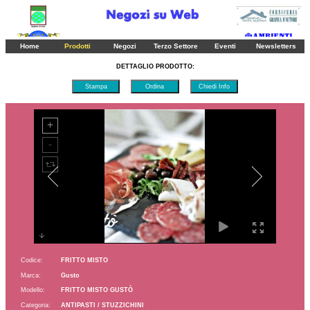
Ordina
Ordina
Ordina
Pagina 1
2
3
4
5
6
7
8
9
10
11
12
13
14
15
16
17
18
19
20
21
22
23
24
25
Home
Prodotti
Negozi
Terzo Settore
Eventi
Newsletters
26
27
28
29
30
31
DETTAGLIO PRODOTTO:
Stampa
Ordina
Chiedi Info
Codice:
FRITTO MISTO
Marca:
Gusto
Modello:
FRITTO MISTO GUSTÒ
Categoria:
ANTIPASTI / STUZZICHINI