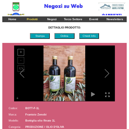
Ordina
Ordina
Ordina
Pagina 1
2
3
4
5
6
7
8
9
10
11
12
13
14
15
16
17
18
19
20
21
22
23
24
25
Home
Prodotti
Negozi
Terzo Settore
Eventi
Newsletters
26
27
28
29
30
31
DETTAGLIO PRODOTTO:
Stampa
Ordina
Chiedi Info
Codice:
BOTT-F-1L
Marca:
Frantoio Zenobi
Modello:
Bottiglia olio fltrato 1L
Categoria:
PRODUZIONE / OLIO D'OLIVA