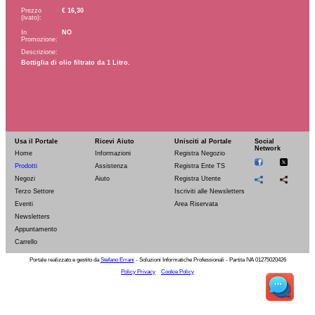
Prezzo
€ 16,30
(ivato):
In
NO
Promozione:
Descrizione:
Bottiglia di olio filtrato da 1 Litro.
Usa il Portale
Ricevi Aiuto
Unisciti al Portale
Social
Network
Home
Informazioni
Registra Negozio
Prodotti
Assistenza
Registra Ente TS
Link:
Negozi
Aiuto
Registra Utente
Documentazione:
Terzo Settore
Iscriviti alle Newsletters
Varianti:
Eventi
Area Riservata
Servizi Accessori (facoltativi):
Newsletters
Frantoio Oleario Eredi di
Appuntamento
Zenobi Edmondo di
Zenobi Sergio
Carrello
Via Piagge Novali, 18 CASTELPLANIO (AN)
0731813556
Telefono:
info@frantoiozenobi.it
E-Mail:
Dettaglio