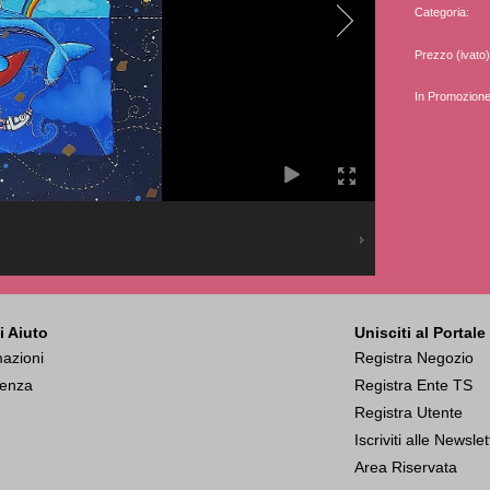
Categoria:
Prezzo (ivato)
In Promozione
i Aiuto
Unisciti al Portale
mazioni
Registra Negozio
tenza
Registra Ente TS
Registra Utente
Iscriviti alle Newsle
Area Riservata