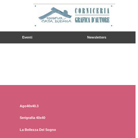
Dettaglio
Ordina
Eventi
Newsletters
Ago40x40.3
Serigrafia 40x40
La Bellezza Del Sogno