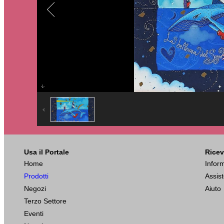
Descrizione:
Usa il Portale
Ricev
La Bellezza Del Sogno

Serigrafia polimaterica

Home
Infor
Formato 40x40

Prodotti
Assis
Edizione 2019
Negozi
Aiuto
Terzo Settore
Eventi