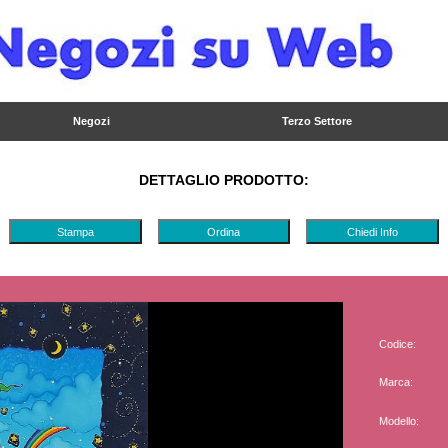
Dettaglio
Dettaglio
Ordina
Ordina
Negozi
Terzo Settore
5
6
7
8
9
10
11
12
13
14
15
16
17
18
19
20
21
22
23
24
25
26
27
28
29
30
31
DETTAGLIO PRODOTTO:
Stampa
Ordina
Chiedi Info
Codice:
Marca:
Modello: