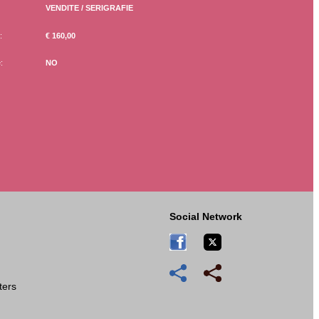
VENDITE / SERIGRAFIE
:
€ 160,00
:
NO
Social Network
tters