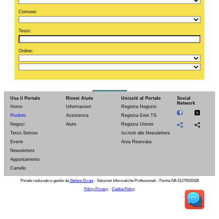
Comune:
Testo:
Ordine:
Cerca
Usa il Portale
Ricevi Aiuto
Unisciti al Portale
Social
Network
ELENCO PRODOTTI (da 1 a 9 di 271):
Home
Informazioni
Registra Negozio
Prodotti
Assistenza
Registra Ente TS
Negozi
Aiuto
Registra Utente
Terzo Settore
Iscriviti alle Newsletters
Eventi
Area Riservata
Newsletters
Appuntamento
Carrello
Codice:
IP
Codice:
IS
Codice:
IW