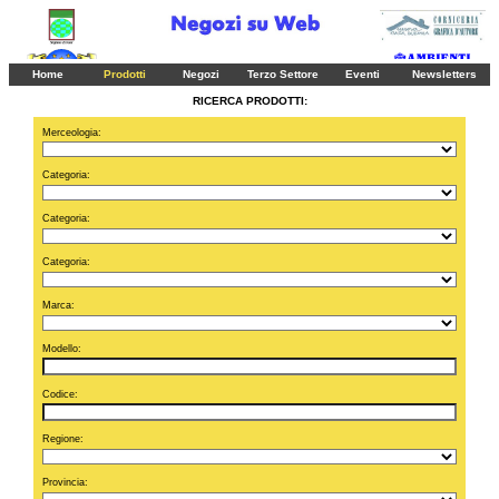
Home
Prodotti
Negozi
Terzo Settore
Eventi
Newsletters
RICERCA PRODOTTI:
Merceologia:
Categoria:
Categoria:
Categoria:
Marca:
Modello:
Codice:
Regione:
Provincia: