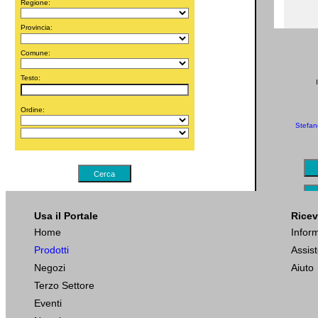
Regione:
Provincia:
Comune:
Testo:
Ordine:
Stefan
Cerca
Usa il Portale
Ricev
Home
Infor
Prodotti
Assis
Negozi
Aiuto
Terzo Settore
Eventi