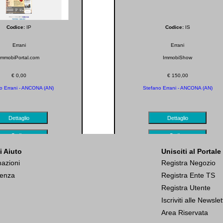
Codice:
IP
Codice:
IS
Errani
Errani
ImmobiPortal.com
ImmobiShow
€ 0,00
€ 150,00
o Errani - ANCONA (AN)
Stefano Errani - ANCONA (AN)
Dettaglio
Dettaglio
Ordina
Ordina
i Aiuto
Unisciti al Portale
mazioni
Registra Negozio
tenza
Registra Ente TS
Registra Utente
Iscriviti alle Newsle
Area Riservata