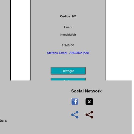
Codice:
IW
Errani
ImmobiWeb
€ 340,00
Stefano Errani - ANCONA (AN)
Dettaglio
Ordina
Social Network
tters