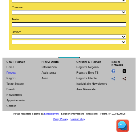
Comune:
Testo:
Ordine:
Cerca
Usa il Portale
Ricevi Aiuto
Unisciti al Portale
Social
Network
ELENCO PRODOTTI (da 1 a 9 di 271):
Home
Informazioni
Registra Negozio
Prodotti
Assistenza
Registra Ente TS
Negozi
Aiuto
Registra Utente
Terzo Settore
Iscriviti alle Newsletters
Eventi
Area Riservata
Newsletters
Appuntamento
Carrello
Codice:
IP
Codice:
IS
Codice:
IW