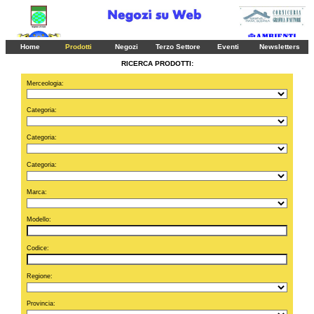
Home
Prodotti
Negozi
Terzo Settore
Eventi
Newsletters
RICERCA PRODOTTI:
Merceologia:
Categoria:
Categoria:
Categoria:
Marca:
Modello:
Codice:
Regione:
Provincia: